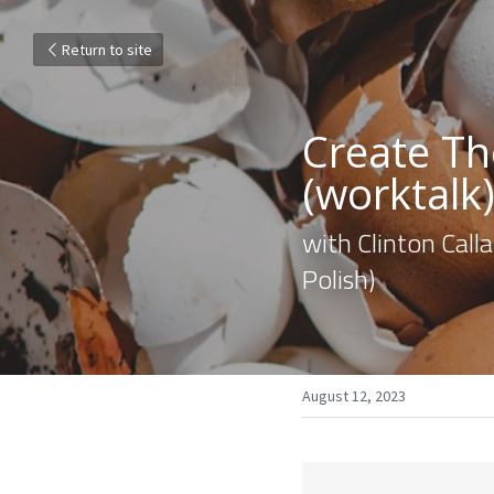
Return to site
Create Th
(worktalk
with Clinton Call
Polish)
August 12, 2023