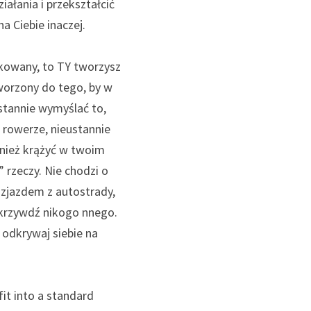
ałania i przekształcić 
 Ciebie inaczej. 
okowany, to TY tworzysz 
worzony do tego, by w
 rowerze, nieustannie 
nież krążyć w twoim 
 rzeczy. Nie chodzi o 
zjazdem z autostrady, 
 krzywdź nikogo nnego. 
odkrywaj siebie na 
it into a standard 