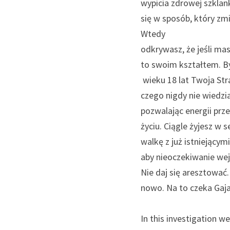
wypicia zdrowej szklank
się w sposób, który zmi
Wtedy 
odkrywasz, że jeśli mas
to swoim kształtem. By
 wieku 18 lat Twoja Strategia Przetrwania odpadła jak sucha skóra jaszczurki i nieustannie wymyślać to, 
czego nigdy nie wiedzia
pozwalając energii prz
życiu. Ciągle żyjesz w 
walkę z już istniejący
aby nieoczekiwanie wejś
Nie daj się aresztować.
nowo. Na to czeka Gaja
In this investigation we