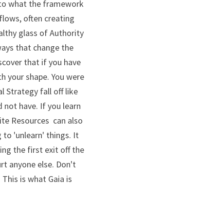
nto what the framework 
lows, often creating 
lthy glass of Authority 
ays that change the 
cover that if you have 
ith your shape. You were 
Strategy fall off like 
not have. If you learn 
ite Resources  can also 
to 'unlearn' things. It 
g the first exit off the 
rt anyone else. Don't 
This is what Gaia is 