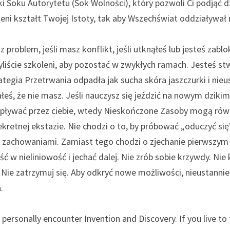
i Soku Autorytetu (Sok Wolności), który pozwoli Ci podjąć dzi
eni kształt Twojej Istoty, tak aby Wszechświat oddziaływał na
z problem, jeśli masz konflikt, jeśli utknąłeś lub jesteś zabl
liście szkoleni, aby pozostać w zwykłych ramach. Jesteś st
łeś, że nie masz. Jeśli nauczysz się jeździć na nowym dzikim
epływać przez ciebie, wtedy Nieskończone Zasoby mogą rów
sekretnej ekstazie. Nie chodzi o to, by próbować „oduczyć się”
mi zachowaniami. Zamiast tego chodzi o zjechanie pierwszym 
ć w nieliniowość i jechać dalej. Nie zrób sobie krzywdy. Nie
 Nie zatrzymuj się. Aby odkryć nowe możliwości, nieustannie 
.
 personally encounter Invention and Discovery. If you live to f