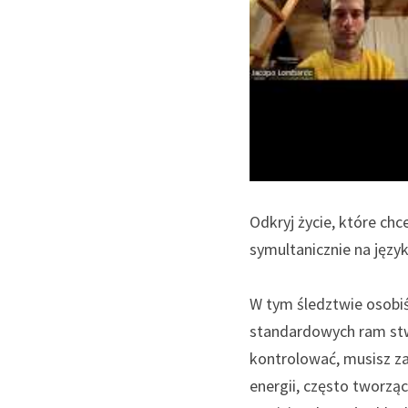
Odkryj życie, które ch
symultanicznie na język
W tym śledztwie osobiś
standardowych ram stwo
kontrolować, musisz za
energii, często tworzą